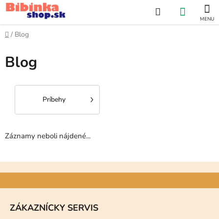
Prejsť
Hľadať
NÁKU
na
obsah
KOŠÍK
Domov
/
Blog
Blog
Príbehy
Záznamy neboli nájdené...
Z
á
p
ZÁKAZNÍCKY SERVIS
ä